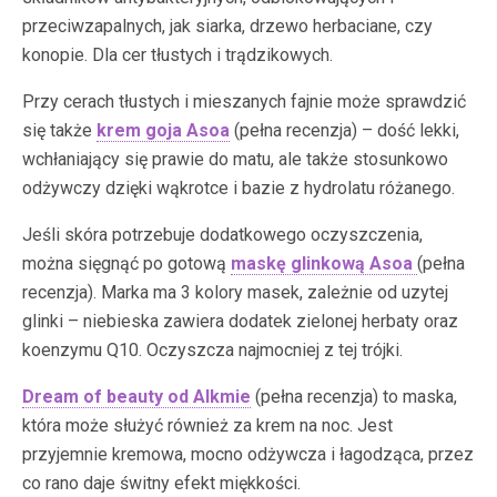
przeciwzapalnych, jak siarka, drzewo herbaciane, czy
konopie. Dla cer tłustych i trądzikowych.
Przy cerach tłustych i mieszanych fajnie może sprawdzić
się także
krem goja Asoa
(pełna recenzja) – dość lekki,
wchłaniający się prawie do matu, ale także stosunkowo
odżywczy dzięki wąkrotce i bazie z hydrolatu różanego.
Jeśli skóra potrzebuje dodatkowego oczyszczenia,
można sięgnąć po gotową
maskę glinkową Asoa
(pełna
recenzja). Marka ma 3 kolory masek, zależnie od uzytej
glinki – niebieska zawiera dodatek zielonej herbaty oraz
koenzymu Q10. Oczyszcza najmocniej z tej trójki.
Dream of beauty od Alkmie
(pełna recenzja) to maska,
która może służyć również za krem na noc. Jest
przyjemnie kremowa, mocno odżywcza i łagodząca, przez
co rano daje świtny efekt miękkości.