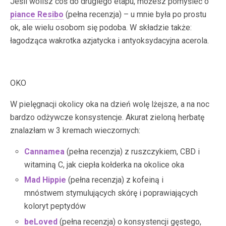
Jeśli wolisz coś do drugiego etapu, możesz pomyśleć o
piance Resibo
(pełna recenzja) – u mnie była po prostu
ok, ale wielu osobom się podoba. W składzie także:
łagodząca wakrotka azjatycka i antyoksydacyjna acerola.
OKO
W pielęgnacji okolicy oka na dzień wolę lżejsze, a na noc
bardzo odżywcze konsystencje. Akurat zieloną herbatę
znalazłam w 3 kremach wieczornych:
Cannamea
(pełna recenzja) z ruszczykiem, CBD i
witaminą C, jak ciepła kołderka na okolice oka
Mad Hippie
(pełna recenzja) z kofeiną i
mnóstwem stymulujących skórę i poprawiających
koloryt peptydów
beLoved
(pełna recenzja) o konsystencji gęstego,